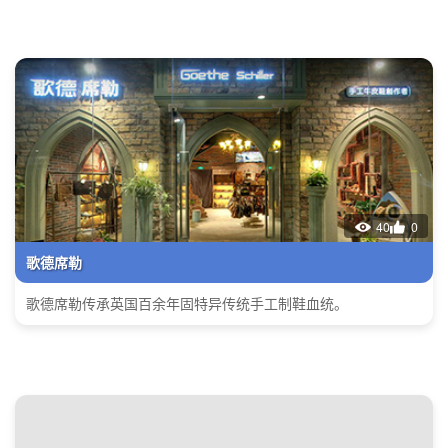
40
0
歌德席勒
歌德席勒传承英国百余年固特异传统手工制鞋血统。