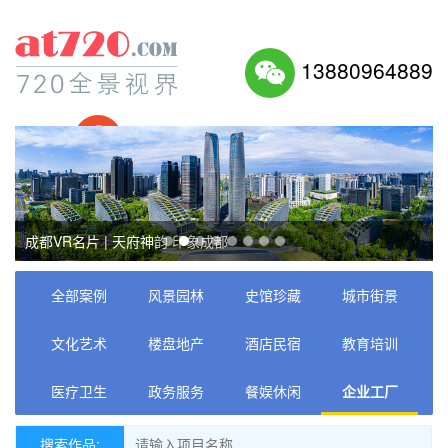
13880964889
27497003
成都VR名片 | 天府神韵 印象成都
全部案例
风景园林
史馆珍藏
城市街景
文化艺术
楼盘地产
酒店民宿
教育培训
医疗卫生
政务服务
餐娱休闲
企业工厂
搜索作品: