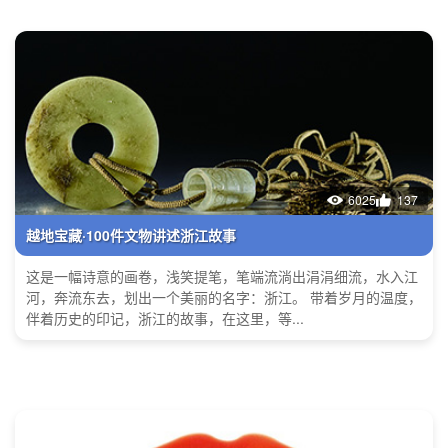
6025
137
越地宝藏·100件文物讲述浙江故事
这是一幅诗意的画卷，浅笑提笔，笔端流淌出涓涓细流，水入江
河，奔流东去，划出一个美丽的名字：浙江。 带着岁月的温度，
伴着历史的印记，浙江的故事，在这里，等...