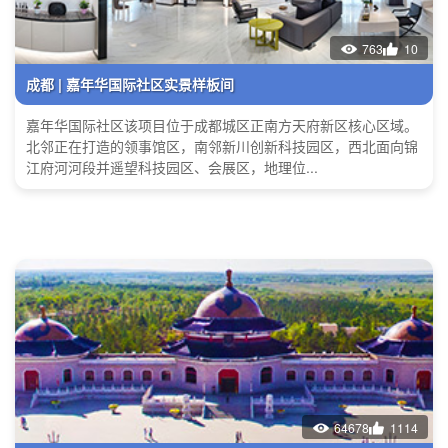
763
10
成都 | 嘉年华国际社区实景样板间
嘉年华国际社区该项目位于成都城区正南方天府新区核心区域。
北邻正在打造的领事馆区，南邻新川创新科技园区，西北面向锦
江府河河段并遥望科技园区、会展区，地理位...
64678
1114