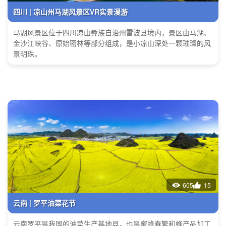
四川 | 凉山州马湖风景区VR实景漫游
马湖风景区位于四川凉山彝族自治州雷波县境内，景区由马湖、
金沙江峡谷、原始密林等部分组成，是小凉山深处一颗璀璨的风
景明珠。
605
15
云南 | 罗平油菜花节
云南罗平是我国的油菜生产基地县，也是蜜蜂春繁和蜂产品加工