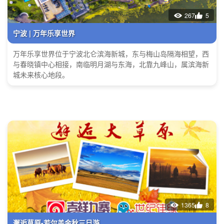
267
5
宁波 | 万年乐享世界
万年乐享世界位于宁波北仑滨海新城，东与梅山岛隔海相望，西
与春晓镇中心相接，南临明月湖与东海，北靠九峰山，属滨海新
城未来核心地段。
1365
8
邂逅草原-若尔盖金秋三日游