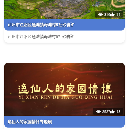
316
14
泸州市江阳区通滩镇母滩村5社砂岩矿
泸州市江阳区通滩镇母滩村5社砂岩矿
2527
48
逸仙人的家国情怀专题展