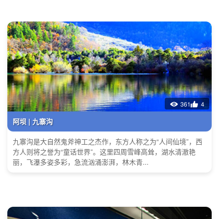
361
4
阿坝 | 九寨沟
九寨沟是大自然鬼斧神工之杰作，东方人称之为“人间仙境”，西
方人则将之誉为“童话世界”。这里四周雪峰高耸，湖水清澈艳
丽，飞瀑多姿多彩，急流汹涌澎湃，林木青...