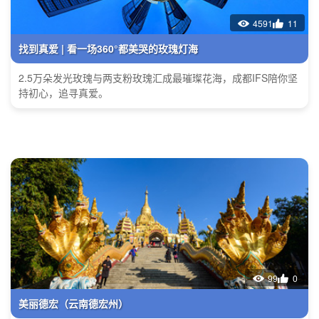
4591
11
找到真爱 | 看一场360°都美哭的玫瑰灯海
2.5万朵发光玫瑰与两支粉玫瑰汇成最璀璨花海，成都IFS陪你坚
持初心，追寻真爱。
99
0
美丽德宏（云南德宏州）