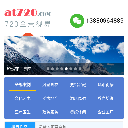
13880964889
27497003
稻城亚丁景区
全部案例
风景园林
史馆珍藏
城市街景
文化艺术
楼盘地产
酒店民宿
教育培训
医疗卫生
政务服务
餐娱休闲
企业工厂
搜索作品: