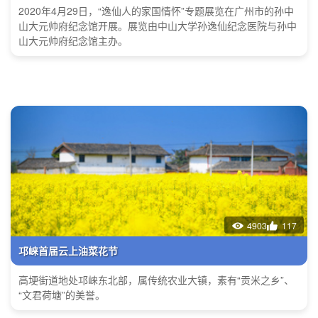
2020年4月29日，“逸仙人的家国情怀”专题展览在广州市的孙中
山大元帅府纪念馆开展。展览由中山大学孙逸仙纪念医院与孙中
山大元帅府纪念馆主办。
4903
117
邛崃首届云上油菜花节
高埂街道地处邛崃东北部，属传统农业大镇，素有“贡米之乡”、
“文君荷塘”的美誉。