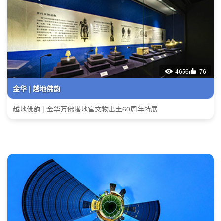
4656
76
金华 | 越地佛韵
越地佛韵 | 金华万佛塔地宫文物出土60周年特展