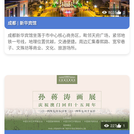
8031
0
成都 | 新华宾馆
成都新华宾馆坐落于市中心核心商务区，毗邻天府广场，紧邻地
铁一号线，地理位置优越，交通便捷。周边汇集春熙路、宽窄巷
子、文殊坊等商业、文化、旅游场所。
227
1