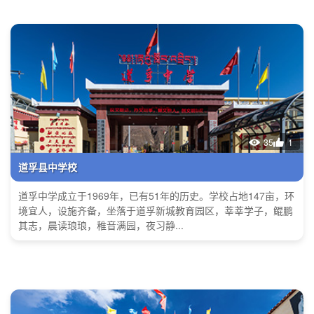
35
1
道孚县中学校
道孚中学成立于1969年，已有51年的历史。学校占地147亩，环
境宜人，设施齐备，坐落于道孚新城教育园区，莘莘学子，鲲鹏
其志，晨读琅琅，稚音满园，夜习静...