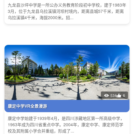
九龙县沙坪中学是一所公办义务教育阶段初中学校，建于1983年
3月，位于九龙县乌拉溪镇河坝村境内，距离县城57千米，距离
乌拉溪镇4千米，海拔2000米。招...
534
6
康定中学VR全景漫游
康定中学始建于1939年4月，是四川涉藏地区第一所高级中学，
1963年成为四川省重点中学。2004年，康定中学、康定师范学
校及其附属小学合并重组，形成了...