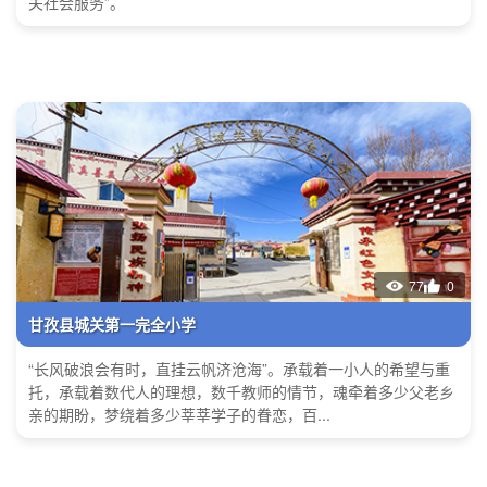
关社会服务”。
77
0
甘孜县城关第一完全小学
“长风破浪会有时，直挂云帆济沧海”。承载着一小人的希望与重
托，承载着数代人的理想，数千教师的情节，魂牵着多少父老乡
亲的期盼，梦绕着多少莘莘学子的眷恋，百...