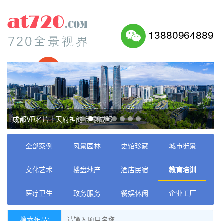
13880964889
27497003
凝心聚力绘新篇·成都市政协喜迎党的二十大书画展
全部案例
风景园林
史馆珍藏
城市街景
文化艺术
楼盘地产
酒店民宿
教育培训
医疗卫生
政务服务
餐娱休闲
企业工厂
搜索作品: